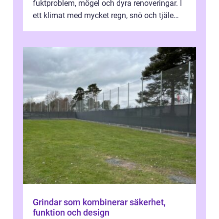
fuktproblem, mögel och dyra renoveringar. I
ett klimat med mycket regn, snö och tjäle
utsätts hus i Mariestad för stor...
Grindar som kombinerar säkerhet,
funktion och design