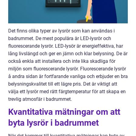
Det finns olika typer av lysrör som kan användas i
badrummet. De mest populära är LED-lysrör och
fluorescerande lysrör. LED-lysör är energieffektiva, har
lång livslängd och ger en jämn och klar belysning. De är
också enkla att installera och inte lika skadliga för
miljön som fluorescerande lysrör. Fluorescerande lysrör
å andra sidan är fortfarande vanliga och erbjuder en bra
belysningskvalitet till ett lägre pris. Det är viktigt att
välja ett lysrör med rätt färgtemperatur för att skapa en
trevlig atmosfär i badrummet.
Kvantitativa mätningar om att
byta lysrör i badrummet
När det kommer till kvantitativa mätningar kan byte av