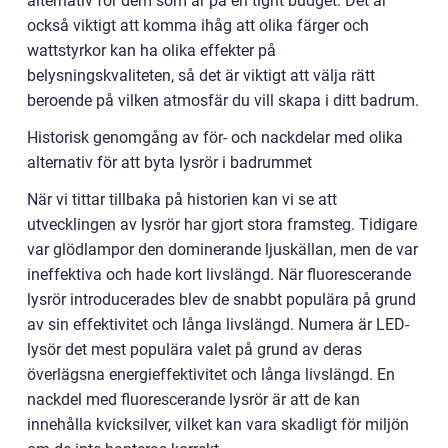
alternativ för dem som är på en tight budget. Det är
också viktigt att komma ihåg att olika färger och
wattstyrkor kan ha olika effekter på
belysningskvaliteten, så det är viktigt att välja rätt
beroende på vilken atmosfär du vill skapa i ditt badrum.
Historisk genomgång av för- och nackdelar med olika
alternativ för att byta lysrör i badrummet
När vi tittar tillbaka på historien kan vi se att
utvecklingen av lysrör har gjort stora framsteg. Tidigare
var glödlampor den dominerande ljuskällan, men de var
ineffektiva och hade kort livslängd. När fluorescerande
lysrör introducerades blev de snabbt populära på grund
av sin effektivitet och långa livslängd. Numera är LED-
lysör det mest populära valet på grund av deras
överlägsna energieffektivitet och långa livslängd. En
nackdel med fluorescerande lysrör är att de kan
innehålla kvicksilver, vilket kan vara skadligt för miljön