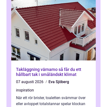
Takläggning värnamo så får du ett
hållbart tak i småländskt klimat
07 augusti 2026
Eva Sjöberg
inspiration
När ett rör brister, toaletten svämmar över
eller avloppet totalstannar spelar klockan