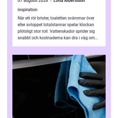
07 augusti 2026
Lotta Albertsson
inspiration
När ett rör brister, toaletten svämmar över
eller avloppet totalstannar spelar klockan
plötsligt stor roll. Vattenskador sprider sig
snabbt och kostnaderna kan dra i väg om
ingen agerar direkt. I Stoc...