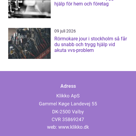
hjälp för hem och företag
09 juli 2026
Rörmokare jour i stockholm så får
du snabb och trygg hjälp vid
akuta vvs-problem
Adress
web:
www.klikko.dk