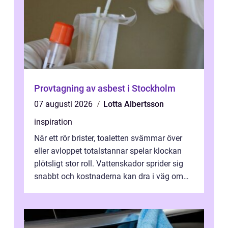
Provtagning av asbest i Stockholm
07 augusti 2026
Lotta Albertsson
inspiration
När ett rör brister, toaletten svämmar över
eller avloppet totalstannar spelar klockan
plötsligt stor roll. Vattenskador sprider sig
snabbt och kostnaderna kan dra i väg om
ingen agerar direkt. I Stoc...