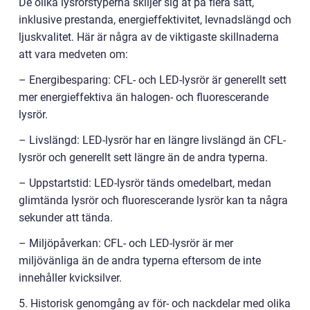
De olika lysrörstyperna skiljer sig åt på flera sätt,
inklusive prestanda, energieffektivitet, levnadslängd och
ljuskvalitet. Här är några av de viktigaste skillnaderna
att vara medveten om:
– Energibesparing: CFL- och LED-lysrör är generellt sett
mer energieffektiva än halogen- och fluorescerande
lysrör.
– Livslängd: LED-lysrör har en längre livslängd än CFL-
lysrör och generellt sett längre än de andra typerna.
– Uppstartstid: LED-lysrör tänds omedelbart, medan
glimtända lysrör och fluorescerande lysrör kan ta några
sekunder att tända.
– Miljöpåverkan: CFL- och LED-lysrör är mer
miljövänliga än de andra typerna eftersom de inte
innehåller kvicksilver.
5. Historisk genomgång av för- och nackdelar med olika