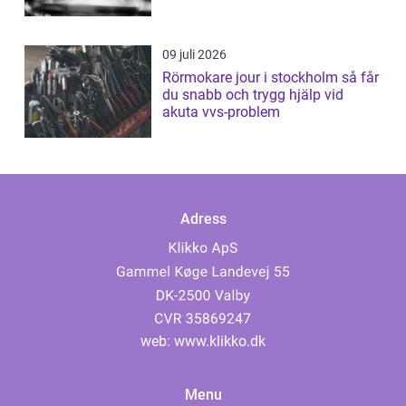
09 juli 2026
Rörmokare jour i stockholm så får
du snabb och trygg hjälp vid
akuta vvs-problem
Adress
web:
www.klikko.dk
Menu