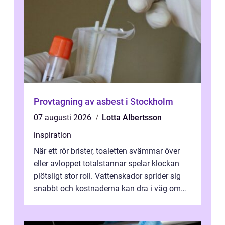
Provtagning av asbest i Stockholm
07 augusti 2026
Lotta Albertsson
inspiration
När ett rör brister, toaletten svämmar över
eller avloppet totalstannar spelar klockan
plötsligt stor roll. Vattenskador sprider sig
snabbt och kostnaderna kan dra i väg om
ingen agerar direkt. I Stoc...