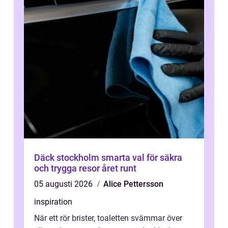
Däck stockholm smarta val för säkra
och trygga resor året runt
05 augusti 2026
Alice Pettersson
inspiration
När ett rör brister, toaletten svämmar över