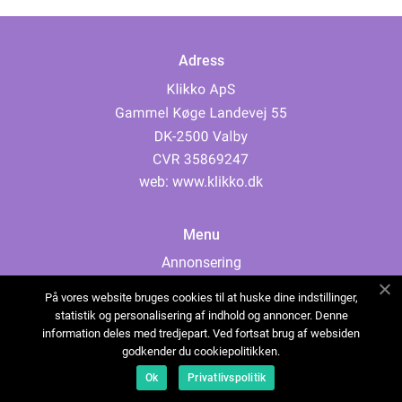
Adress
web:
www.klikko.dk
Menu
Annonsering
Om oss
På vores website bruges cookies til at huske dine indstillinger,
Cookies
statistik og personalisering af indhold og annoncer. Denne
information deles med tredjepart. Ved fortsat brug af websiden
Kontakta oss
godkender du cookiepolitikken.
Sitemap
Ok
Privatlivspolitik