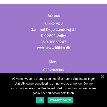
Adress
web:
www.klikko.dk
Menu
Annonsering
Om oss
På vores website bruges cookies til at huske dine indstillinger,
Cookies
statistik og personalisering af indhold og annoncer. Denne
information deles med tredjepart. Ved fortsat brug af websiden
Kontakta oss
godkender du cookiepolitikken.
Sitemap
Ok
Privatlivspolitik