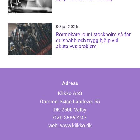
09 juli 2026
Rörmokare jour i stockholm så får
du snabb och trygg hjälp vid
akuta vvs-problem
Adress
web:
www.klikko.dk