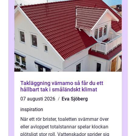
Takläggning värnamo så får du ett
hållbart tak i småländskt klimat
07 augusti 2026
Eva Sjöberg
inspiration
När ett rör brister, toaletten svämmar över
eller avloppet totalstannar spelar klockan
plötsligt stor roll. Vattenskador sprider sig