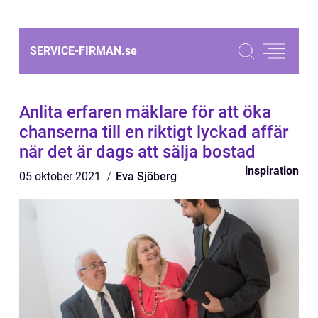
SERVICE-FIRMAN.
se
Anlita erfaren mäklare för att öka
chanserna till en riktigt lyckad affär
när det är dags att sälja bostad
inspiration
05 oktober 2021
Eva Sjöberg